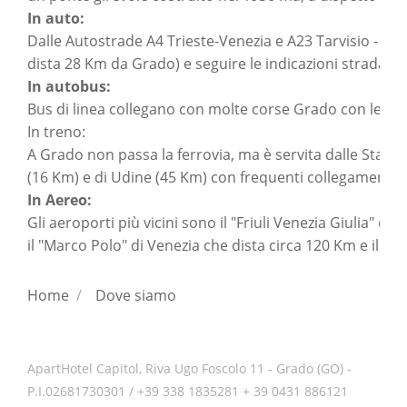
In auto:
Dalle Autostrade A4 Trieste-Venezia e A23 Tarvisio - Udi
dista 28 Km da Grado) e seguire le indicazioni stradali.
In autobus:
Bus di linea collegano con molte corse Grado con le maggi
In treno:
A Grado non passa la ferrovia, ma è servita dalle Stazion
(16 Km) e di Udine (45 Km) con frequenti collegamenti au
In Aereo:
Gli aeroporti più vicini sono il "Friuli Venezia Giulia" d
il "Marco Polo" di Venezia che dista circa 120 Km e il "S
Home
/
Dove siamo
ApartHotel Capitol, Riva Ugo Foscolo 11 - Grado (GO) -
P.I.02681730301 / +39 338 1835281 + 39 0431 886121